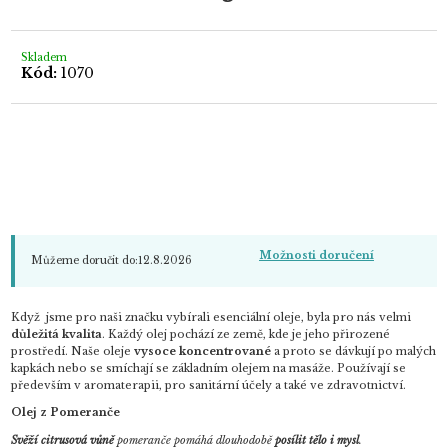
0,0
z
5
hvězdiček.
Skladem
Kód:
1070
Možnosti doručení
Můžeme doručit do:
12.8.2026
Když jsme pro naši značku vybírali esenciální oleje, byla pro nás velmi
důležitá kvalita
. Každý olej pochází ze země, kde je jeho přirozené
prostředí. Naše oleje
vysoce koncentrované
a proto se dávkují po malých
kapkách nebo se smíchají se základním olejem na masáže. Používají se
především v aromaterapii, pro sanitární účely a také ve zdravotnictví.
Olej z Pomeranče
Svěží citrusová vůně
pomeranče pomáhá dlouhodobě
posílit tělo i mysl
.