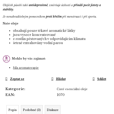
Olejíček působí také
antidepresivně
, zmírňuje úzkosti a
přináší pocit jistoty a
stability
.
Je nenahraditelným pomocníkem
proti křečím
při menstruaci i při sportu.
Naše oleje
obsahují pouze těkavé aromatické látky
jsou vysoce koncentrované
z rostlin pěstovaných v odpovídajícím klimatu
šetrně extrahovány vodní parou
Mohlo by vás zajímat:
Síla aromaterapie
Zeptat se
Hlídat
Sdílet
Kategorie
:
Čisté esenciální oleje
EAN
:
1070
Popis
Podobné (3)
Diskuze