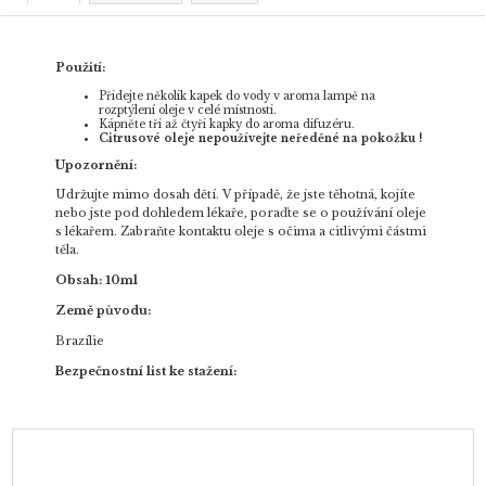
Použití:
Přidejte několik kapek do vody v aroma lampě na
rozptýlení oleje v celé místnosti.
Kápněte tři až čtyři kapky do aroma difuzéru.
Citrusové oleje nepoužívejte neředěné na pokožku !
Upozornění:
Udržujte mimo dosah dětí. V případě, že jste těhotná, kojíte
nebo jste pod dohledem lékaře, poraďte se o používání oleje
s lékařem. Zabraňte kontaktu oleje s očima a citlivými částmi
těla.
Obsah: 10ml
Země původu:
Brazílie
Bezpečnostní list ke stažení: