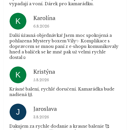
vypadají a voní. Dárek pro kamarádku.
Karolína
K
Hodnocení obchodu je 5 z 5 hvězdiček.
6.8.2026
Další úžasná objednávka! Jsem moc spokojená a
pohlazena Mystery boxem Víly✨ Komplikace s
dopravcem se mnou paní z e-shopu komunikovaly
hned a balíček se ke mně pak už velmi rychle
dostal☺️
Kristýna
K
Hodnocení obchodu je 5 z 5 hvězdiček.
5.8.2026
Krásné balení, rychlé doručení. Kamarádka bude
nadšená 🙌.
Jaroslava
J
Hodnocení obchodu je 5 z 5 hvězdiček.
3.8.2026
Dakujem za rychle dodanie a krasne balenie 🥰