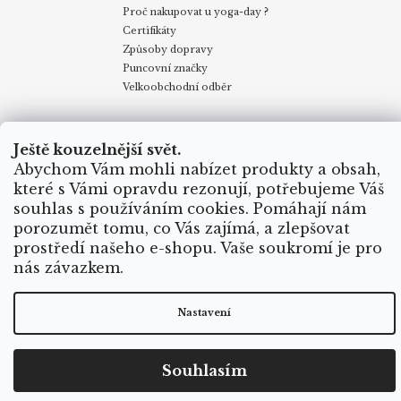
Proč nakupovat u yoga-day ?
Certifikáty
Způsoby dopravy
Puncovní značky
Velkoobchodní odběr
Obchodní podmínky
Kontakty
My v Yoga Day
Blog
Ještě kouzelnější svět.
Reklamace
Proč nakupovat u yoga-day.cz
Certifikáty
Abychom Vám mohli nabízet produkty a obsah,
Způsoby dopravy
které s Vámi opravdu rezonují, potřebujeme Váš
souhlas s používáním cookies. Pomáhají nám
porozumět tomu, co Vás zajímá, a zlepšovat
Vytvořil Shoptet
prostředí našeho e-shopu. Vaše soukromí je pro
Copyright 2026
Yoga Day
. Všechna práva vyhrazena.
nás závazkem.
Nastavení
Souhlasím