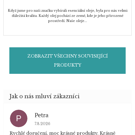
Když jsme pro naši značku vybírali esenciální oleje, byla pro nás velmi
důležitá kvalita. Každý olej pochází ze země, kde je jeho přirozené
prostředí. Naše oleje...
ZOBRAZIT VŠECHNY SOUVISEJÍCÍ
PRODUKTY
Petra
P
Hodnocení obchodu je 5 z 5 hvězdiček.
7.8.2026
Rychlé doručení, moc krásné produkty. Krásně