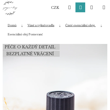
K
Přejít
Hledat
Přihlášení
Nákup
M
na
o
CZK
obsah
Zpět
Zpět
š
í
košík
k
Domů
Vůně a vykuřovadla
Čisté esenciální oleje
Co potřebujete najít?
Esenciální olej Pomeranč
PÉČE O KAŽDÝ DETAIL
HLEDAT
BEZPLATNÉ VRÁCENÍ
Doporučujeme