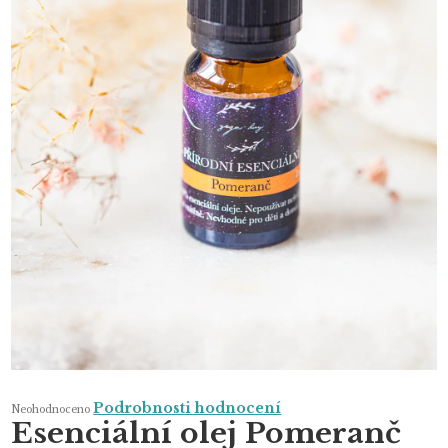
Průměrné
Podrobnosti hodnocení
Neohodnoceno
hodnocení
Esenciální olej Pomeranč
produktu
je