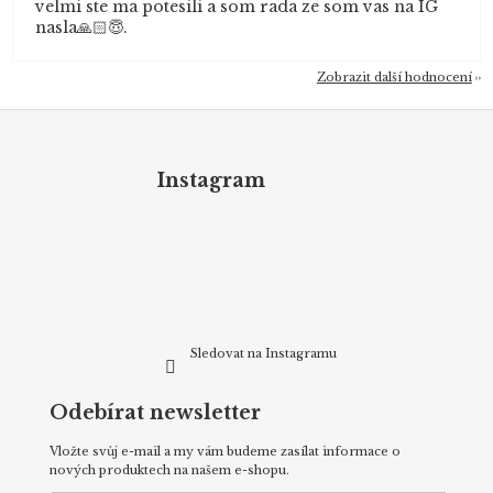
velmi ste ma potesili a som rada ze som vas na IG
nasla🙏🏻😇.
Zobrazit další hodnocení
Z
á
p
Instagram
a
t
í
Sledovat na Instagramu
Odebírat newsletter
Vložte svůj e-mail a my vám budeme zasílat informace o
nových produktech na našem e-shopu.