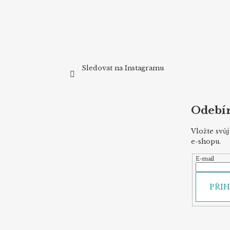
Sledovat na Instagramu
Odebír
Vložte svů
e-shopu.
E-mail
PŘIH