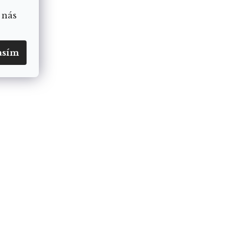
 nás
asím