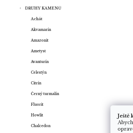
DRUHY KAMENŮ
Achát
Akvamarín
Amazonit
Ametyst
Avanturín
Celestýn
Citrín
Černý turmalín
Fluorit
Howlit
Ještě 
Abych
Chalcedon
oprav