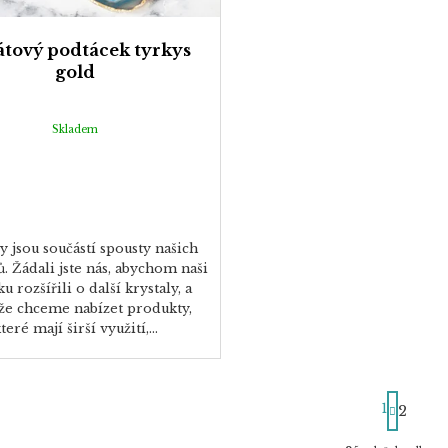
tový podtácek tyrkys
gold
Skladem
y jsou součástí spousty našich
. Žádali jste nás, abychom naši
u rozšířili o další krystaly, a
že chceme nabízet produkty,
teré mají širší využití,...
S
1
2
t
r