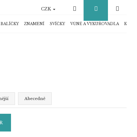
Hledat
Přihlášení
Náku
CZK
košík
 BALÍČKY
ZNAMENÍ
SVÍČKY
VŮNĚ A VYKUŘOVADLA
KRYS
ější
Abecedně
R