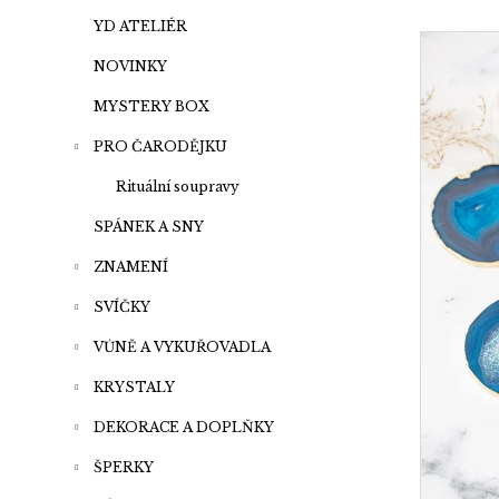
a
p
V
n
YD ATELIÉR
r
ý
e
NOVINKY
o
p
l
MYSTERY BOX
d
i
u
PRO ČARODĚJKU
s
k
p
Rituální soupravy
t
r
SPÁNEK A SNY
ů
o
ZNAMENÍ
d
u
SVÍČKY
k
VŮNĚ A VYKUŘOVADLA
t
KRYSTALY
ů
DEKORACE A DOPLŇKY
ŠPERKY