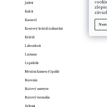
cooki
Jadeit
zlepš
Kalcit
závaz
Karneol
Nast
Kouřový křišťál (záhněda)
Křišťál
Labradorit
Larimar
Lepidolit
Měsíční kámen (Opalit)
Růženín
Růžový ametyst
Růžový turmalín
Selenit