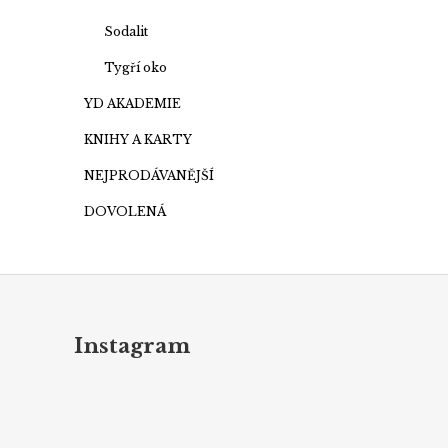
Sodalit
Tygří oko
YD AKADEMIE
KNIHY A KARTY
NEJPRODÁVANĚJŠÍ
DOVOLENÁ
Z
á
p
Instagram
a
t
í