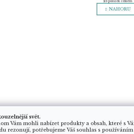
á
25
položek celkem
O
n
NAHORU
v
k
o
l
v
á
á
d
n
í
a
c
í
p
r
v
k
y
v
ý
p
i
s
kouzelnější svět.
u
om Vám mohli nabízet produkty a obsah, které s V
du rezonují, potřebujeme Váš souhlas s používáním