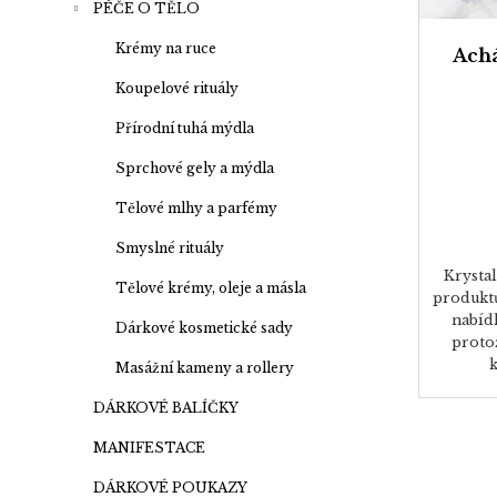
PÉČE O TĚLO
Krémy na ruce
Achá
Koupelové rituály
Přírodní tuhá mýdla
Sprchové gely a mýdla
Tělové mlhy a parfémy
Smyslné rituály
Krystal
Tělové krémy, oleje a másla
produktů
nabídk
Dárkové kosmetické sady
proto
k
Masážní kameny a rollery
DÁRKOVÉ BALÍČKY
MANIFESTACE
DÁRKOVÉ POUKAZY