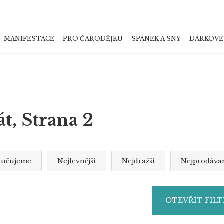
MANIFESTACE
PRO ČARODĚJKU
SPÁNEK A SNY
DÁRKOVÉ
Co potřebujete najít?
HLEDAT
át
, Strana 2
ručujeme
Nejlevnější
Nejdražší
Nejprodávan
Doporučujeme
OTEVŘÍT FILT