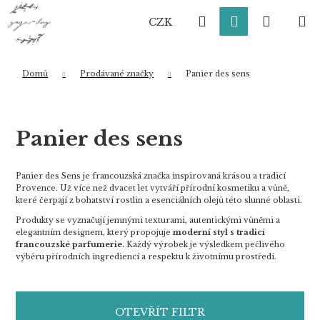
K
Přejít
Hledat
Přihlášení
Nákup
M
na
o
CZK
obsah
Zpět
Zpět
š
í
košík
k
Domů
Prodávané značky
Panier des sens
Co potřebujete najít?
Panier des sens
HLEDAT
Panier des Sens je francouzská značka inspirovaná krásou a tradicí
Provence. Už více než dvacet let vytváří přírodní kosmetiku a vůně,
které čerpají z bohatství rostlin a esenciálních olejů této slunné oblasti.
Doporučujeme
Produkty se vyznačují jemnými texturami, autentickými vůněmi a
elegantním designem, který propojuje
moderní styl s tradicí
francouzské parfumerie.
Každý výrobek je výsledkem pečlivého
výběru přírodních ingrediencí a respektu k životnímu prostředí.
OTEVŘÍT FILTR