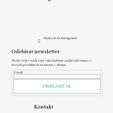
a
c
t
í
p
í
r
v
k
y
v
Sledovat na Instagramu
ý
p
Odebírat newsletter
i
s
u
Vložte svůj e-mail a my vám budeme zasílat informace o
nových produktech na našem e-shopu.
E-mail
PŘIHLÁSIT SE
Kontakt