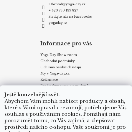
Obchod
@
yoga-day.cz
+ 420 730 139 827
Sledujte nás na Facebooku
yogaday.cz
Informace pro vás
Yoga Day Show room
Obchodní podmínky
Ochrana osobních údajů
My v Yoga-day.cz
Reklamace
Proč nakupovat u yoga-day ?
Certifikáty
Ještě kouzelnější svět.
Způsoby dopravy
Abychom Vám mohli nabízet produkty a obsah,
Puncovní značky
které s Vámi opravdu rezonují, potřebujeme Váš
Velkoobchodní odběr
souhlas s používáním cookies. Pomáhají nám
porozumět tomu, co Vás zajímá, a zlepšovat
prostředí našeho e-shopu. Vaše soukromí je pro
Obchodní podmínky
Kontakty
My v Yoga Day
Blog