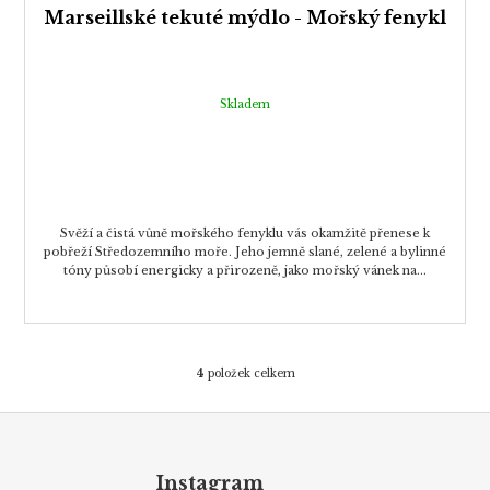
Marseillské tekuté mýdlo - Mořský fenykl
Skladem
Svěží a čistá vůně mořského fenyklu vás okamžitě přenese k
pobřeží Středozemního moře. Jeho jemně slané, zelené a bylinné
tóny působí energicky a přirozeně, jako mořský vánek na...
4
položek celkem
O
v
Z
l
á
á
d
p
Instagram
a