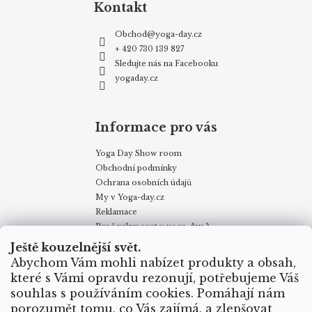
Kontakt
Obchod
@
yoga-day.cz
+ 420 730 139 827
Sledujte nás na Facebooku
yogaday.cz
Informace pro vás
Yoga Day Show room
Obchodní podmínky
Ochrana osobních údajů
My v Yoga-day.cz
Reklamace
Proč nakupovat u yoga-day ?
Certifikáty
Ještě kouzelnější svět.
Způsoby dopravy
Abychom Vám mohli nabízet produkty a obsah,
Puncovní značky
které s Vámi opravdu rezonují, potřebujeme Váš
Velkoobchodní odběr
souhlas s používáním cookies. Pomáhají nám
porozumět tomu, co Vás zajímá, a zlepšovat