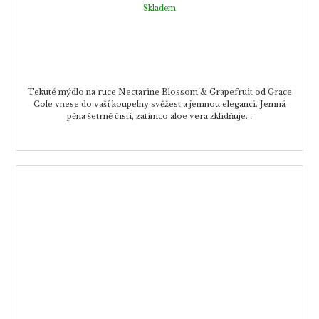
Skladem
Tekuté mýdlo na ruce Nectarine Blossom & Grapefruit od Grace
Cole vnese do vaší koupelny svěžest a jemnou eleganci. Jemná
pěna šetrně čistí, zatímco aloe vera zklidňuje...