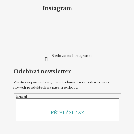
á
d
p
Instagram
a
a
c
t
í
p
í
r
v
k
y
v
Sledovat na Instagramu
ý
p
Odebírat newsletter
i
s
u
Vložte svůj e-mail a my vám budeme zasílat informace o
nových produktech na našem e-shopu.
E-mail
PŘIHLÁSIT SE