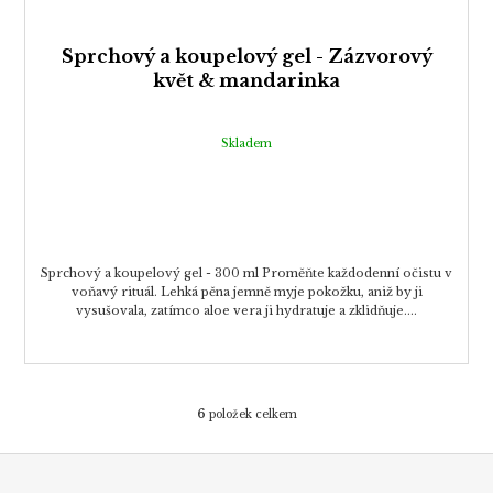
Sprchový a koupelový gel - Zázvorový
květ & mandarinka
Skladem
Sprchový a koupelový gel - 300 ml Proměňte každodenní očistu v
voňavý rituál. Lehká pěna jemně myje pokožku, aniž by ji
vysušovala, zatímco aloe vera ji hydratuje a zklidňuje....
6
položek celkem
O
v
Z
l
á