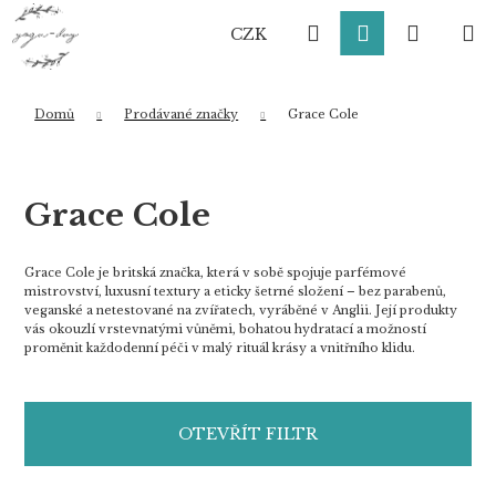
K
Přejít
Hledat
Přihlášení
Nákup
M
na
o
CZK
obsah
Zpět
Zpět
š
í
košík
k
Domů
Prodávané značky
Grace Cole
Co potřebujete najít?
Grace Cole
HLEDAT
Grace Cole je britská značka, která v sobě spojuje parfémové
mistrovství, luxusní textury a eticky šetrné složení – bez parabenů,
veganské a netestované na zvířatech, vyráběné v Anglii. Její produkty
vás okouzlí vrstevnatými vůněmi, bohatou hydratací a možností
Doporučujeme
proměnit každodenní péči v malý rituál krásy a vnitřního klidu.
OTEVŘÍT FILTR