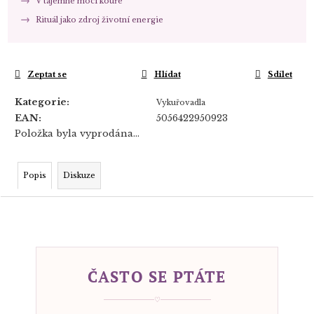
V tajemné moci kouře
Rituál jako zdroj životní energie
Zeptat se
Hlídat
Sdílet
Kategorie
:
Vykuřovadla
EAN
:
5056422950923
Položka byla vyprodána…
Popis
Diskuze
ČASTO SE PTÁTE
♡