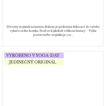
Dřevěný stojánek na lasturu abalone je překrásná dekorace do vašeho
vykuřovacího koutku. Hodí se k jakékoli velikosti lastury. Výška
postaveného stojánku je cca...
VYROBENO V YOGA-DAY
JEDINEČNÝ ORIGINÁL