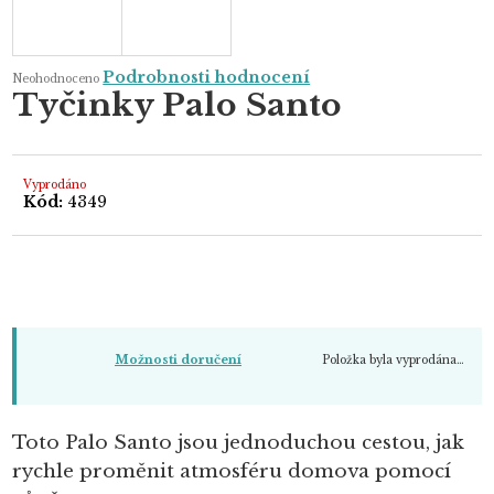
Průměrné
Podrobnosti hodnocení
Neohodnoceno
hodnocení
Tyčinky Palo Santo
produktu
je
0,0
z
5
hvězdiček.
Vyprodáno
Kód:
4349
Položka byla vyprodána…
Možnosti doručení
Toto Palo Santo jsou jednoduchou cestou, jak
rychle proměnit atmosféru domova pomocí