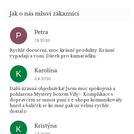
Petra
P
Hodnocení obchodu je 5 z 5 hvězdiček.
7.8.2026
Rychlé doručení, moc krásné produkty. Krásně
vypadají a voní. Dárek pro kamarádku.
Karolína
K
Hodnocení obchodu je 5 z 5 hvězdiček.
6.8.2026
Další úžasná objednávka! Jsem moc spokojená a
pohlazena Mystery boxem Víly✨ Komplikace s
dopravcem se mnou paní z e-shopu komunikovaly
hned a balíček se ke mně pak už velmi rychle
dostal☺️
Kristýna
K
Hodnocení obchodu je 5 z 5 hvězdiček.