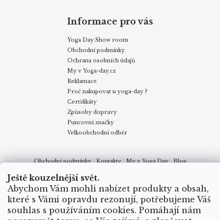
Informace pro vás
Yoga Day Show room
Obchodní podmínky
Ochrana osobních údajů
My v Yoga-day.cz
Reklamace
Proč nakupovat u yoga-day ?
Certifikáty
Způsoby dopravy
Puncovní značky
Velkoobchodní odběr
Obchodní podmínky
Kontakty
My v Yoga Day
Blog
Reklamace
Proč nakupovat u yoga-day.cz
Certifikáty
Ještě kouzelnější svět.
Způsoby dopravy
Abychom Vám mohli nabízet produkty a obsah,
které s Vámi opravdu rezonují, potřebujeme Váš
souhlas s používáním cookies. Pomáhají nám
Vytvořil Shoptet