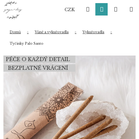
K
Přejít
Hledat
Přihlášení
Nákup
M
na
o
CZK
obsah
Zpět
Zpět
š
í
košík
k
Domů
Vůně a vykuřovadla
Vykuřovadla
Co potřebujete najít?
Tyčinky Palo Santo
PÉČE O KAŽDÝ DETAIL
HLEDAT
BEZPLATNÉ VRÁCENÍ
Doporučujeme