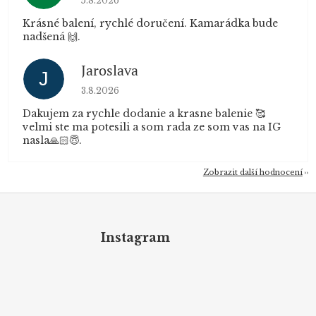
5.8.2026
Krásné balení, rychlé doručení. Kamarádka bude
nadšená 🙌.
Jaroslava
J
Hodnocení obchodu je 5 z 5 hvězdiček.
3.8.2026
Dakujem za rychle dodanie a krasne balenie 🥰
velmi ste ma potesili a som rada ze som vas na IG
nasla🙏🏻😇.
Zobrazit další hodnocení
Z
á
p
Instagram
a
t
í