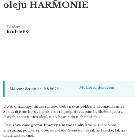
olejů HARMONIE
0,0
z
5
hvězdiček.
Skladem
Kód:
5093
Možnosti doručení
Můžeme doručit do:
12.8.2026
Do Aromalampy, difuzéru nebo třeba na váš oblíbený aroma-náramek.
Sestavili jsme hotové směsi, které podpoří vás záměr. Složené jsou z
čistých esenciálních olejů, nic víc jsme do nich nepřidali.
Citrusová vůně
grepu, limetky a mandarinky
krásně svěže voní,
energizují, podporují dobrou náladu. Stimulují tak jak na fyzické, tak na
psychické rovině.