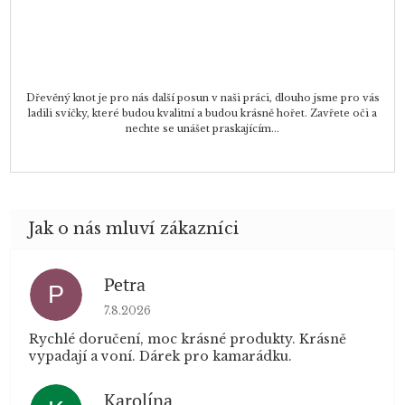
Dřevěný knot je pro nás další posun v naši práci, dlouho jsme pro vás
ladili svíčky, které budou kvalitní a budou krásně hořet. Zavřete oči a
nechte se unášet praskajícím...
Petra
P
Hodnocení obchodu je 5 z 5 hvězdiček.
7.8.2026
Rychlé doručení, moc krásné produkty. Krásně
vypadají a voní. Dárek pro kamarádku.
Karolína