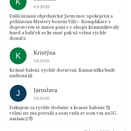
K
Hodnocení obchodu je 5 z 5 hvězdiček.
6.8.2026
Další úžasná objednávka! Jsem moc spokojená a
pohlazena Mystery boxem Víly✨ Komplikace s
dopravcem se mnou paní z e-shopu komunikovaly
hned a balíček se ke mně pak už velmi rychle
dostal☺️
Kristýna
K
Hodnocení obchodu je 5 z 5 hvězdiček.
5.8.2026
Krásné balení, rychlé doručení. Kamarádka bude
nadšená 🙌.
Jaroslava
J
Hodnocení obchodu je 5 z 5 hvězdiček.
3.8.2026
Dakujem za rychle dodanie a krasne balenie 🥰
velmi ste ma potesili a som rada ze som vas na IG
nasla🙏🏻😇.