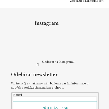
Zobrazit další hodnocení
Z
á
p
Instagram
a
t
í
Sledovat na Instagramu
Odebírat newsletter
Vložte svůj e-mail a my vám budeme zasílat informace o
nových produktech na našem e-shopu.
E-mail
PŘIHLÁSIT SE