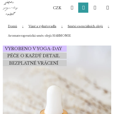
K
Přejít
Hledat
Přihlášení
Nákup
M
na
o
CZK
obsah
Zpět
Zpět
š
í
košík
k
Domů
Vůně a vykuřovadla
Směsi esenciálních olejů
Co potřebujete najít?
Aromaterapeutická směs olejů HARMONIE
VYROBENO V YOGA-DAY
HLEDAT
PÉČE O KAŽDÝ DETAIL
BEZPLATNÉ VRÁCENÍ
Doporučujeme