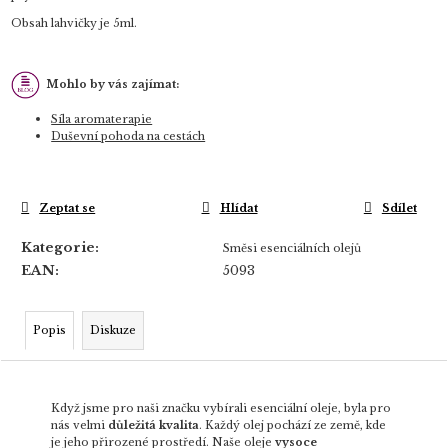
Obsah lahvičky je 5ml.
Mohlo by vás zajímat:
Síla aromaterapie
Duševní pohoda na cestách
Zeptat se
Hlídat
Sdílet
Kategorie
:
Směsi esenciálních olejů
EAN
:
5093
Popis
Diskuze
Když jsme pro naši značku vybírali esenciální oleje, byla pro
nás velmi
důležitá kvalita
. Každý olej pochází ze země, kde
je jeho přirozené prostředí. Naše oleje
vysoce