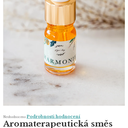
Průměrné
Podrobnosti hodnocení
Neohodnoceno
hodnocení
Aromaterapeutická směs
produktu
je