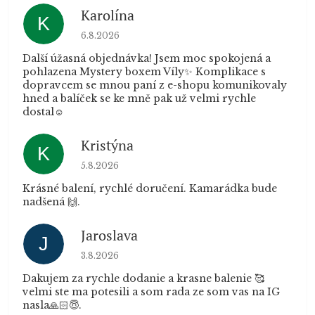
Karolína
K
Hodnocení obchodu je 5 z 5 hvězdiček.
6.8.2026
Další úžasná objednávka! Jsem moc spokojená a
pohlazena Mystery boxem Víly✨ Komplikace s
dopravcem se mnou paní z e-shopu komunikovaly
hned a balíček se ke mně pak už velmi rychle
dostal☺️
Kristýna
K
Hodnocení obchodu je 5 z 5 hvězdiček.
5.8.2026
Krásné balení, rychlé doručení. Kamarádka bude
nadšená 🙌.
Jaroslava
J
Hodnocení obchodu je 5 z 5 hvězdiček.
3.8.2026
Dakujem za rychle dodanie a krasne balenie 🥰
velmi ste ma potesili a som rada ze som vas na IG
nasla🙏🏻😇.