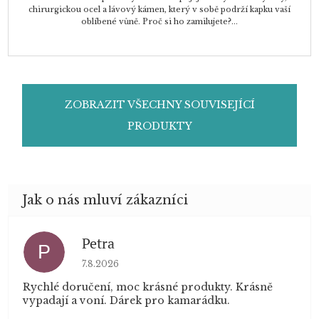
chirurgickou ocel a lávový kámen, který v sobě podrží kapku vaší
oblíbené vůně. Proč si ho zamilujete?...
ZOBRAZIT VŠECHNY SOUVISEJÍCÍ
PRODUKTY
Petra
P
Hodnocení obchodu je 5 z 5 hvězdiček.
7.8.2026
Rychlé doručení, moc krásné produkty. Krásně
vypadají a voní. Dárek pro kamarádku.