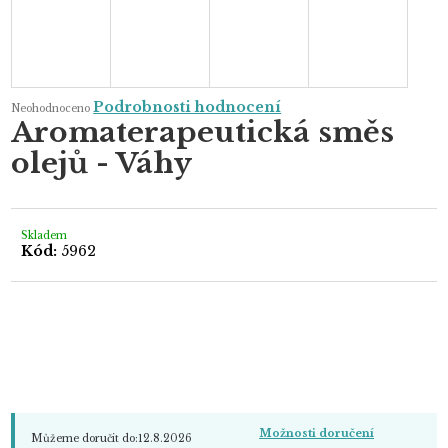
Průměrné
Podrobnosti hodnocení
Neohodnoceno
hodnocení
Aromaterapeutická směs
produktu
je
olejů - Váhy
0,0
z
5
hvězdiček.
Skladem
Kód:
5962
Možnosti doručení
Můžeme doručit do:
12.8.2026