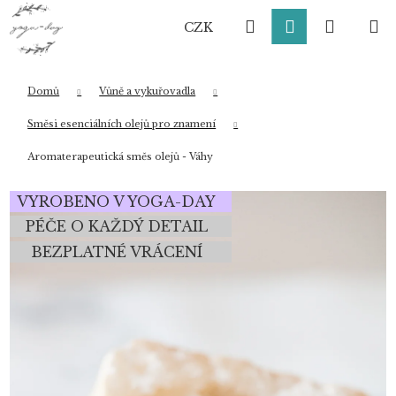
K
Přejít
Hledat
Přihlášení
Nákup
M
na
o
CZK
obsah
Zpět
Zpět
š
í
košík
k
Domů
Vůně a vykuřovadla
Co potřebujete najít?
Směsi esenciálních olejů pro znamení
Aromaterapeutická směs olejů - Váhy
HLEDAT
VYROBENO V YOGA-DAY
PÉČE O KAŽDÝ DETAIL
BEZPLATNÉ VRÁCENÍ
Doporučujeme