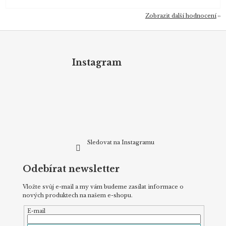
Zobrazit další hodnocení
Z
á
p
Instagram
a
t
í
Sledovat na Instagramu
Odebírat newsletter
Vložte svůj e-mail a my vám budeme zasílat informace o
nových produktech na našem e-shopu.
E-mail