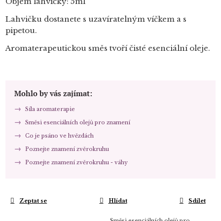
Objem lahvičky: 5ml
Lahvičku dostanete s uzavíratelným víčkem a s
pipetou.
Aromaterapeutickou směs tvoří čisté esenciální oleje.
Mohlo by vás zajímat:
Síla aromaterapie
Směsi esenciálních olejů pro znamení
Co je psáno ve hvězdách
Poznejte znamení zvěrokruhu
Poznejte znamení zvěrokruhu - váhy
Zeptat se
Hlídat
Sdílet
Směsi esenciálních olejů pro