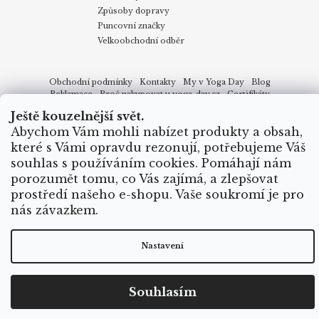
Způsoby dopravy
Puncovní značky
Velkoobchodní odběr
Obchodní podmínky
Kontakty
My v Yoga Day
Blog
Reklamace
Proč nakupovat u yoga-day.cz
Certifikáty
Způsoby dopravy
Ještě kouzelnější svět.
Abychom Vám mohli nabízet produkty a obsah,
které s Vámi opravdu rezonují, potřebujeme Váš
Vytvořil Shoptet
souhlas s používáním cookies. Pomáhají nám
porozumět tomu, co Vás zajímá, a zlepšovat
Copyright 2026
Yoga Day
. Všechna práva vyhrazena.
prostředí našeho e-shopu. Vaše soukromí je pro
nás závazkem.
Nastavení
Souhlasím