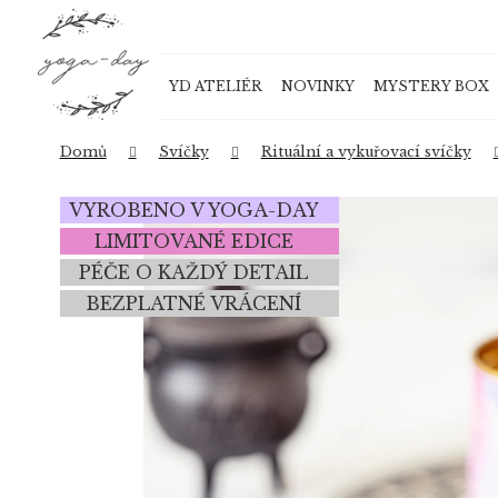
K
Přejít
o
na
Zpět
Zpět
obsah
š
do
do
YD ATELIÉR
NOVINKY
MYSTERY BOX
í
obchodu
obchodu
k
Domů
Svíčky
Rituální a vykuřovací svíčky
VYROBENO V YOGA-DAY
LIMITOVANÉ EDICE
PÉČE O KAŽDÝ DETAIL
BEZPLATNÉ VRÁCENÍ