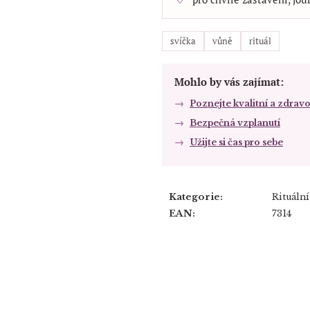
svíčka
vůně
rituál
Mohlo by vás zajímat:
Poznejte kvalitní a zdravo
Bezpečná vzplanutí
Užijte si čas pro sebe
Kategorie
:
Rituální
EAN
:
7314