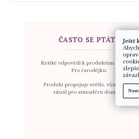
ČASTO SE PTÁTE
Ještě 
Abych
♡
oprav
cooki
Krátké odpovědi k produktům z kolekce
zlepš
Pro čarodějku.
závaz
Produkt propojuje světlo, vůni a malý
Nast
rituál pro atmosféru domova.