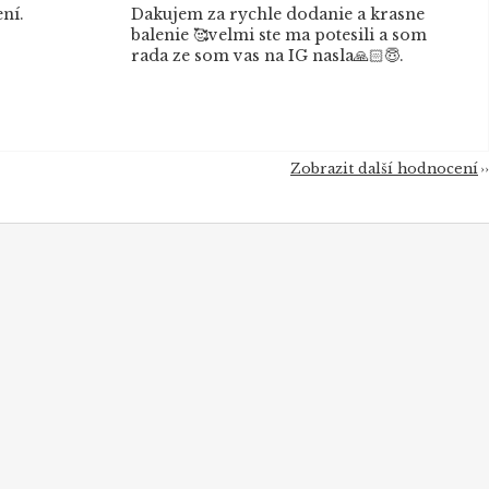
ní.
Dakujem za rychle dodanie a krasne
balenie 🥰velmi ste ma potesili a som
rada ze som vas na IG nasla🙏🏻😇.
Zobrazit další hodnocení