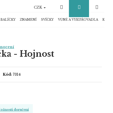
Hledat
Přihlášení
Náku
CZK
košík
 BALÍČKY
ZNAMENÍ
SVÍČKY
VŮNĚ A VYKUŘOVADLA
KRYS
dnocení
čka - Hojnost
Kód:
7314
ožnosti doručení