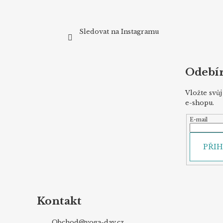
Sledovat na Instagramu
Odebír
Vložte svů
e-shopu.
E-mail
PŘIH
Kontakt
Obchod
@
yoga-day.cz