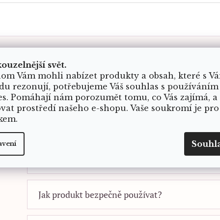
FAQ
kouzelnější svět.
om Vám mohli nabízet produkty a obsah, které s V
Praktické odpovědi k produktu Rituální svíčka - H
du rezonují, potřebujeme Váš souhlas s používáním
es. Pomáhají nám porozumět tomu, co Vás zajímá, a
ovat prostředí našeho e-shopu. Vaše soukromí je pro
Je produkt vhodný jako dárek?
kem.
Souhl
avení
Ano. Produkty z kolekce Pro čarodějku působí osobně a
rituály, vůně, krystaly, knihy, dekorace nebo věci s j
Jak produkt bezpečně používat?