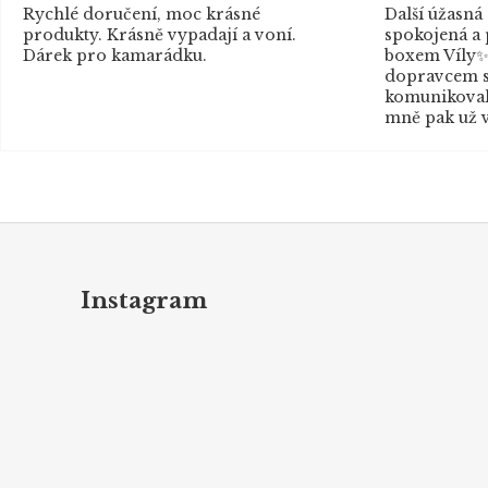
Rychlé doručení, moc krásné
Další úžasná
produkty. Krásně vypadají a voní.
spokojená a
Dárek pro kamarádku.
boxem Víly✨
dopravcem s
komunikovaly
mně pak už v
Z
á
p
Instagram
a
t
í