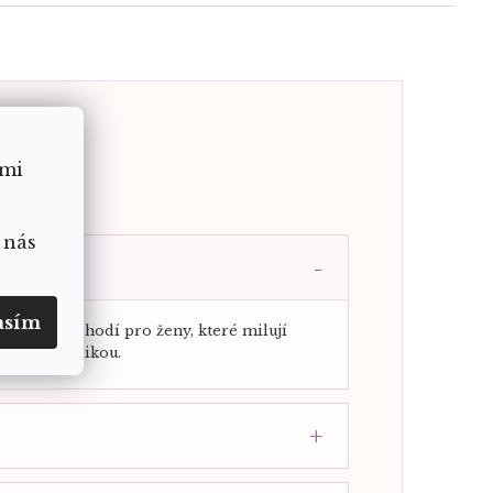
ámi
ojnost.
 nás
asím
 krásně se hodí pro ženy, které milují
emnou symbolikou.