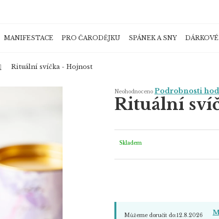
MANIFESTACE
PRO ČARODĚJKU
SPÁNEK A SNY
DÁRKOVÉ
Co potřebujete najít?
Rituální svíčka - Hojnost
Průměrné
Podrobnosti ho
Neohodnoceno
hodnocení
Rituální sví
produktu
je
HLEDAT
0,0
z
5
hvězdiček.
Skladem
Doporučujeme
M
Můžeme doručit do:
12.8.2026