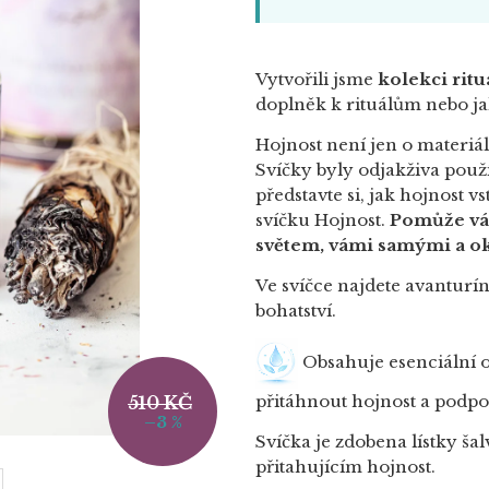
Vytvořili jsme
kolekci ritu
doplněk k rituálům nebo j
Hojnost není jen o materiá
Svíčky byly odjakživa použí
představte si, jak hojnost v
svíčku Hojnost.
Pomůže vá
světem, vámi samými a o
Ve svíčce najdete avanturí
bohatství.
Obsahuje esenciální o
přitáhnout hojnost a podpo
510 KČ
–3 %
Svíčka je zdobena lístky šal
přitahujícím hojnost.