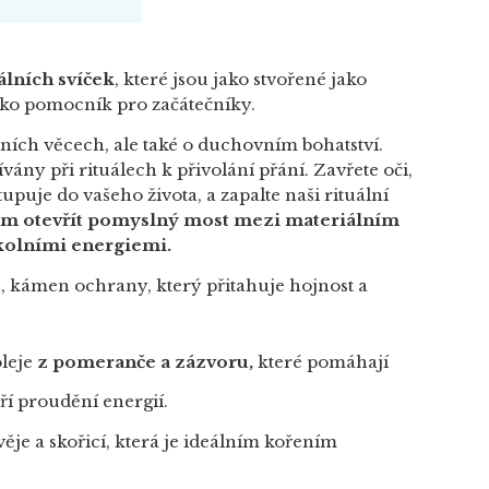
álních svíček
, které jsou jako stvořené jako
ako pomocník pro začátečníky.
lních věcech, ale také o duchovním bohatství.
vány při rituálech k přivolání přání. Zavřete oči,
stupuje do vašeho života, a zapalte naši rituální
m otevřít pomyslný most mezi materiálním
kolními energiemi.
n, kámen ochrany, který přitahuje hojnost a
leje
z pomeranče a zázvoru,
které pomáhají
ří proudění energií.
věje a skořicí, která je ideálním kořením