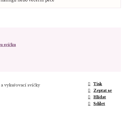
u svíčku
Tisk
 a vykuřovací svíčky
Zeptat se
Hlídat
Sdílet