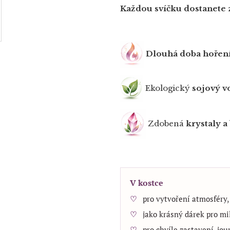
Každou svíčku dostanete 
Dlouhá doba hořen
Ekologický
sojový v
Zdobená
krystaly a
V kostce
pro vytvoření atmosféry,
jako krásný dárek pro mi
pro chvíle zastavení, jo