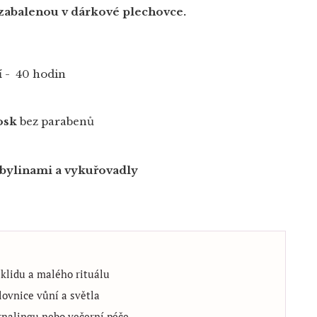
zabalenou v dárkové plechovce.
í
- 40 hodin
osk
bez parabenů
 bylinami a vykuřovadly
 klidu a malého rituálu
lovnice vůní a světla
urnalingu nebo večerní péče