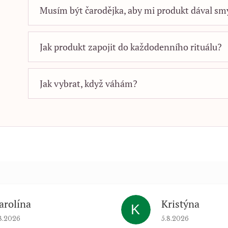
Musím být čarodějka, aby mi produkt dával sm
Jak produkt zapojit do každodenního rituálu?
Jak vybrat, když váhám?
arolína
Kristýna
K
dnocení obchodu je 5 z 5 hvězdiček.
Hodnocení obchod
8.2026
5.8.2026