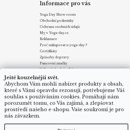
Informace pro vás
Yoga Day Show room
Obchodní podmínky
Ochrana osobních údajů
My v Yoga-day.cz
Reklamace
Proč nakupovat u yoga-day ?
Certifikáty
Způsoby dopravy
Puncovní značky
Velkoobchodní odběr
Ještě kouzelnější svět.
Abychom Vám mohli nabízet produkty a obsah,
Obchodní podmínky
Kontakty
My v Yoga Day
Blog
které s Vámi opravdu rezonují, potřebujeme Váš
Reklamace
Proč nakupovat u yoga-day.cz
Certifikáty
souhlas s používáním cookies. Pomáhají nám
Způsoby dopravy
porozumět tomu, co Vás zajímá, a zlepšovat
prostředí našeho e-shopu. Vaše soukromí je pro
nás závazkem.
Vytvořil Shoptet
Copyright 2026
Yoga Day
. Všechna práva vyhrazena.