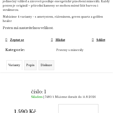
jedinečný vzhled a zároveň posiluje energetické působení minerálů. Každý
prsten je originál – přírodní kameny se mohou mírně lišit barvou i
strukturou.
Nabízíme 4 varianty - s ametystem, růženínem, green quartz a golden
healer
Prsten má nastavitelnou velikost.
Zeptat se
Hlídat
Sdílet
Kategorie
:
Prsteny s minerály
Varianty
Popis
Diskuze
číslo: 1
Skladem
| 7480/1
Můžeme doručit do:
11.8.2026
1 590 Kč