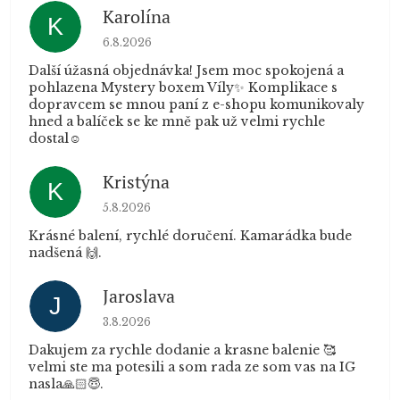
Karolína
K
Hodnocení obchodu je 5 z 5 hvězdiček.
6.8.2026
Další úžasná objednávka! Jsem moc spokojená a
pohlazena Mystery boxem Víly✨ Komplikace s
dopravcem se mnou paní z e-shopu komunikovaly
hned a balíček se ke mně pak už velmi rychle
dostal☺️
Kristýna
K
Hodnocení obchodu je 5 z 5 hvězdiček.
5.8.2026
Krásné balení, rychlé doručení. Kamarádka bude
nadšená 🙌.
Jaroslava
J
Hodnocení obchodu je 5 z 5 hvězdiček.
3.8.2026
Dakujem za rychle dodanie a krasne balenie 🥰
velmi ste ma potesili a som rada ze som vas na IG
nasla🙏🏻😇.