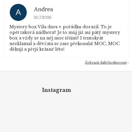
Andrea
A
Hodnocení obchodu je 5 z 5 hvězdiček.
30.7.2026
Mystery box Víla dnes v pořádku dorazil. To je
opět taková nádhera!! Je to můj již asi pátý mystery
box a vždy se na něj moc těším!! I tentokrát
nezklamal a děvčata se zase překonala! MOC, MOC
děkuji a přeji krásné léto!
Zobrazit další hodnocení
Z
á
p
Instagram
a
t
í