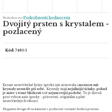
Průměrné
Podrobnosti hodnocení
Neohodnoceno
hodnocení
Dvojitý prsten s krystalem -
produktu
je
pozlacený
0,0
z
5
hvězdiček.
Kód:
7480/1
Kromě neuvěřitelné krásy šperků nás učarovala i
možnost mít
krystaly neustále při sobě.
Krystaly mají
nejsilnější účinky
,
pokud
je máte v těsné blízkosti v té nejsurovější podobě.
To je důvod,
proč vybrat naše šperky - přirozené, originální a plné
neuvěřitelných vibrací.
Elegantní design dvou kamenů v pozlacené variantě dodává prstenu