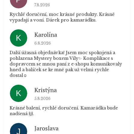
Hodnocení obchodu je 5 z 5 hvězdiček.
7.8.2026
Rychlé doručení, moc krásné produkty. Krásně
vypadají a voní. Dárek pro kamarádku.
Karolína
K
Hodnocení obchodu je 5 z 5 hvězdiček.
6.8.2026
Další úžasná objednávka! Jsem moc spokojená a
pohlazena Mystery boxem Víly✨ Komplikace s
dopravcem se mnou paní z e-shopu komunikovaly
hned a balíček se ke mně pak už velmi rychle
dostal☺️
Kristýna
K
Hodnocení obchodu je 5 z 5 hvězdiček.
5.8.2026
Krásné balení, rychlé doručení. Kamarádka bude
nadšená 🙌.
Jaroslava
J