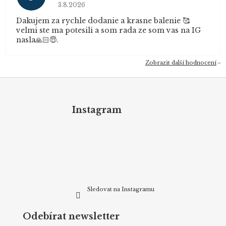
Hodnocení obchodu je 5 z 5 hvězdiček.
3.8.2026
Dakujem za rychle dodanie a krasne balenie 🥰
velmi ste ma potesili a som rada ze som vas na IG
nasla🙏🏻😇.
Zobrazit další hodnocení
Z
á
p
Instagram
a
t
í
Sledovat na Instagramu
Odebírat newsletter