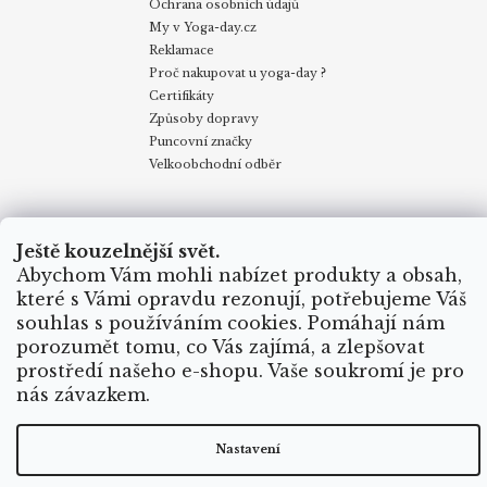
Ochrana osobních údajů
My v Yoga-day.cz
Reklamace
Proč nakupovat u yoga-day ?
Certifikáty
Způsoby dopravy
Puncovní značky
Velkoobchodní odběr
Obchodní podmínky
Kontakty
My v Yoga Day
Blog
Reklamace
Proč nakupovat u yoga-day.cz
Certifikáty
Ještě kouzelnější svět.
Způsoby dopravy
Abychom Vám mohli nabízet produkty a obsah,
které s Vámi opravdu rezonují, potřebujeme Váš
souhlas s používáním cookies. Pomáhají nám
Vytvořil Shoptet
porozumět tomu, co Vás zajímá, a zlepšovat
prostředí našeho e-shopu. Vaše soukromí je pro
Copyright 2026
Yoga Day
. Všechna práva vyhrazena.
nás závazkem.
Nastavení