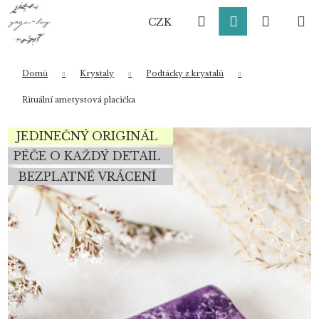
K
Přejít
Hledat
Přihlášení
Nákup
M
na
o
CZK
obsah
Zpět
Zpět
š
í
košík
k
Domů
Krystaly
Podtácky z krystalů
Co potřebujete najít?
Rituální ametystová placička
JEDINEČNÝ ORIGINÁL
HLEDAT
PÉČE O KAŽDÝ DETAIL
BEZPLATNÉ VRÁCENÍ
Doporučujeme