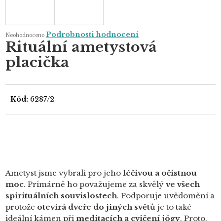
Průměrné
Podrobnosti hodnocení
Neohodnoceno
hodnocení
Rituální ametystová
produktu
je
placička
0,0
z
5
hvězdiček.
Kód:
6287/2
Ametyst jsme vybrali pro jeho
léčivou a očistnou
moc
. Primárně ho považujeme za skvělý
ve všech
spirituálních souvislostech
. Podporuje uvědomění a
protože
otevírá dveře do jiných světů
je to také
ideální kámen při
meditacích a cvičení jógy
. Proto,