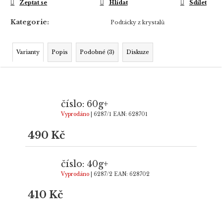
Zeptat se
Hlídat
Sdílet
Kategorie
:
Podtácky z krystalů
Varianty
Popis
Podobné (3)
Diskuze
číslo: 60g+
Vyprodáno
| 6287/1
EAN:
628701
490 Kč
číslo: 40g+
Vyprodáno
| 6287/2
EAN:
628702
410 Kč