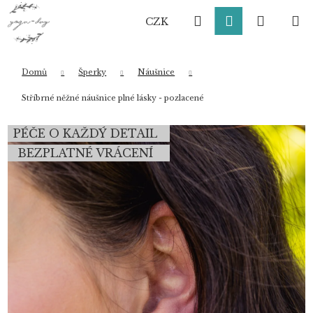
K
Přejít
Hledat
Přihlášení
Nákup
M
na
o
CZK
obsah
Zpět
Zpět
š
í
košík
k
Domů
Šperky
Náušnice
Co potřebujete najít?
Stříbrné něžné náušnice plné lásky - pozlacené
PÉČE O KAŽDÝ DETAIL
HLEDAT
BEZPLATNÉ VRÁCENÍ
Doporučujeme