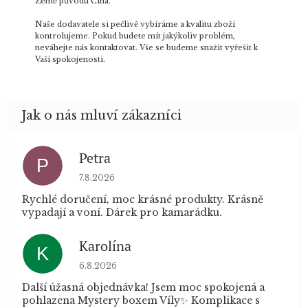
Země původu Čína.
Naše dodavatele si pečlivě vybíráme a kvalitu zboží
kontrolujeme. Pokud budete mít jakýkoliv problém,
neváhejte nás kontaktovat. Vše se budeme snažit vyřešit k
Vaší spokojenosti.
Petra
P
Hodnocení obchodu je 5 z 5 hvězdiček.
7.8.2026
Rychlé doručení, moc krásné produkty. Krásně
vypadají a voní. Dárek pro kamarádku.
Karolína
K
Hodnocení obchodu je 5 z 5 hvězdiček.
6.8.2026
Další úžasná objednávka! Jsem moc spokojená a
pohlazena Mystery boxem Víly✨ Komplikace s