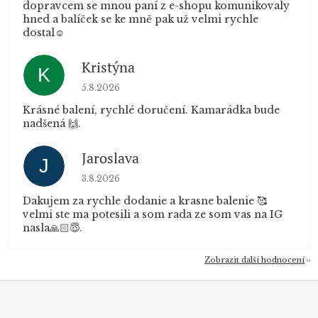
dopravcem se mnou paní z e-shopu komunikovaly
hned a balíček se ke mně pak už velmi rychle
dostal☺️
Kristýna
K
Hodnocení obchodu je 5 z 5 hvězdiček.
5.8.2026
Krásné balení, rychlé doručení. Kamarádka bude
nadšená 🙌.
Jaroslava
J
Hodnocení obchodu je 5 z 5 hvězdiček.
3.8.2026
Dakujem za rychle dodanie a krasne balenie 🥰
velmi ste ma potesili a som rada ze som vas na IG
nasla🙏🏻😇.
Zobrazit další hodnocení
Z
á