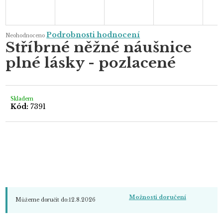
Průměrné
Podrobnosti hodnocení
Neohodnoceno
hodnocení
Stříbrné něžné náušnice
produktu
je
plné lásky - pozlacené
0,0
z
5
hvězdiček.
Skladem
Kód:
7391
Možnosti doručení
Můžeme doručit do:
12.8.2026