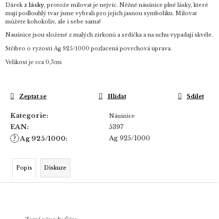
Dárek
z lásky
, protože milovat je nejvíc. Něžné náušnice plné lásky, které
mají podlouhlý tvar jsme vybrali pro jejich jasnou symboliku. Milovat
můžete kohokoliv, ale i sebe sama!
Naušnice jsou složené z malých zirkonů a srdíčka a na uchu vypadají skvěle.
Stříbro o ryzosti Ag 925/1000 pozlacená povrchová úprava.
Velikost je cca 0,7cm
Zeptat se
Hlídat
Sdílet
Kategorie
:
Náušnice
EAN
:
5397
?
Ag 925/1000
Ag 925/1000
:
Popis
Diskuze