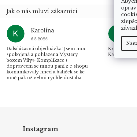
Abych
oprav
cooki
zlepš
závaz
Karolína
K
K
K
Hodnocení obchodu je 5 z 5 hvězdiček.
Ho
6.8.2026
5.
Nast
Další úžasná objednávka! Jsem moc
Krásné balen
spokojená a pohlazena Mystery
Kamarádka b
boxem Víly✨ Komplikace s
dopravcem se mnou paní z e-shopu
komunikovaly hned a balíček se ke
mně pak už velmi rychle dostal☺️
Z
á
p
Instagram