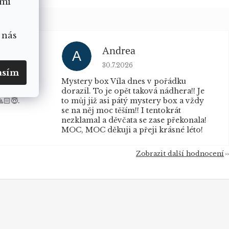
ámi
 nás
Andrea
A
u je 5 z 5 hvězdiček.
Hodnocení obchodu je 5 z 5 hvěz
30.7.2026
asím
a krasne
Mystery box Víla dnes v pořádku
ili a som
dorazil. To je opět taková nádhera!! Je
🏻😇.
to můj již asi pátý mystery box a vždy
se na něj moc těším!! I tentokrát
nezklamal a děvčata se zase překonala!
MOC, MOC děkuji a přeji krásné léto!
Zobrazit další hodnocení