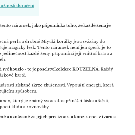
ožnosti doručení
tento náramek,
jako připomínka toho, že každé žena je
nečná perla a drobné Miyuki korálky jsou svázány do
uje magický lesk. Tento náramek není jen šperk, je to
 jedinečnost každé ženy, připomíná její vnitřní krásu a
ěh.
 si své kouzlo - to je poselství kolekce KOUZELNÁ.
Každý
árkové kartě.
rosti získané skrze zkušenosti. Vypouští energii, která
zujícím způsobem.
en, který je známý svou silou přinášet lásku a štěstí,
ocit klidu a rovnováhy.
né a uznávané za jejich preciznost a konzistenci v tvaru a