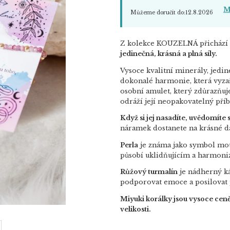
M
Můžeme doručit do:
12.8.2026
Z kolekce KOUZELNÁ přichází 
jedinečná, krásná a plná síly.
Vysoce kvalitní minerály, jedi
dokonalé harmonie, která vyzař
osobní amulet, který zdůrazňuje
odráží její neopakovatelný příb
Když si jej nasadíte, uvědomíte
náramek dostanete na krásné d
Perla
je známa jako symbol moud
působí uklidňujícím a harmoni
Růžový turmalín
je nádherný kám
podporovat emoce a posilovat p
Miyuki korálky jsou vysoce ceně
velikosti.