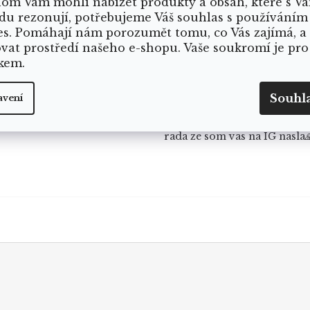
om Vám mohli nabízet produkty a obsah, které s V
du rezonují, potřebujeme Váš souhlas s používáním
es. Pomáhají nám porozumět tomu, co Vás zajímá, a
ovat prostředí našeho e-shopu. Vaše soukromí je pro
kem.
ristýna
Jaroslava
J
dnocení obchodu je 5 z 5 hvězdiček.
Hodnocení obchod
8.2026
3.8.2026
Souhl
avení
í, rychlé doručení.
Dakujem za rychle dodanie 
ude nadšená 🙌.
balenie 🥰velmi ste ma potes
rada ze som vas na IG nasla