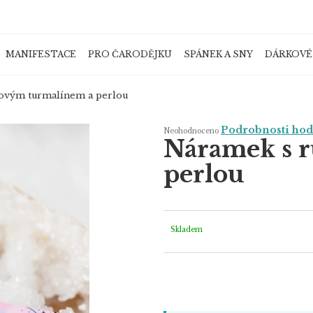
MANIFESTACE
PRO ČARODĚJKU
SPÁNEK A SNY
DÁRKOVÉ
Co potřebujete najít?
ovým turmalínem a perlou
Průměrné
Podrobnosti ho
Neohodnoceno
hodnocení
Náramek s 
produktu
je
HLEDAT
0,0
perlou
z
5
hvězdiček.
Doporučujeme
Skladem