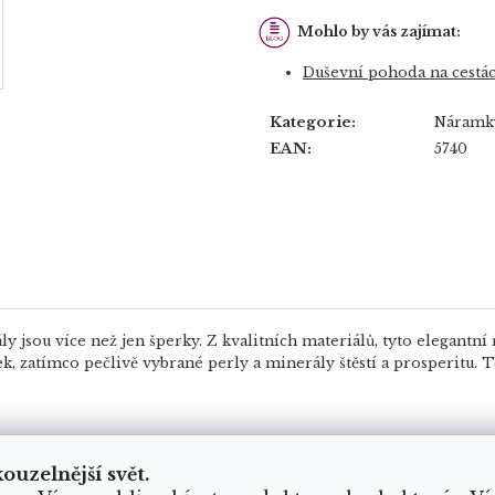
Mohlo by vás zajímat:
Duševní pohoda na cestá
Kategorie
:
Náramk
EAN
:
5740
sou více než jen šperky. Z kvalitních materiálů, tyto elegantní 
, zatímco pečlivě vybrané perly a minerály štěstí a prosperitu
kouzelnější svět.
ete mít jakýkoliv problém, neváhejte nás kontaktovat. Vše se budeme snažit vyřešit k Va