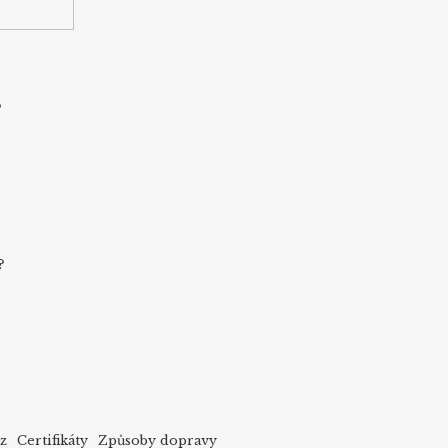
s
?
cz
Certifikáty
Způsoby dopravy