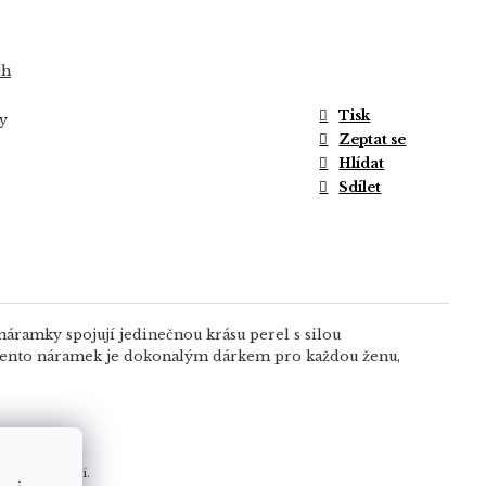
ch
Tisk
y
Zeptat se
Hlídat
Sdílet
náramky spojují jedinečnou krásu perel s silou
. Tento náramek je dokonalým dárkem pro každou ženu,
ší spokojenosti.