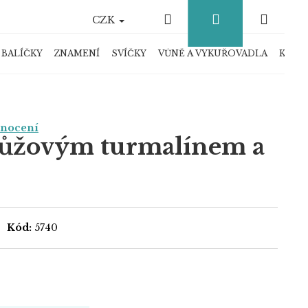
Hledat
Přihlášení
Náku
CZK
košík
 BALÍČKY
ZNAMENÍ
SVÍČKY
VŮNĚ A VYKUŘOVADLA
KRYS
dnocení
růžovým turmalínem a
Kód:
5740