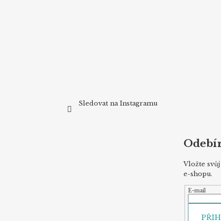
a
t
í
Sledovat na Instagramu
Odebír
Vložte svů
e-shopu.
E-mail
PŘIH