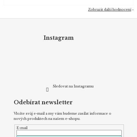
Zobrazit další hodnocení
Z
á
p
Instagram
a
t
í
Sledovat na Instagramu
Odebírat newsletter
Vložte svůj e-mail a my vám budeme zasílat informace o
nových produktech na našem e-shopu.
E-mail