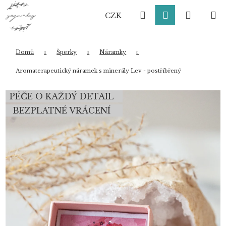
K
Přejít
Hledat
Přihlášení
Nákup
M
na
o
CZK
obsah
Zpět
Zpět
š
í
košík
k
Domů
Šperky
Náramky
Co potřebujete najít?
Aromaterapeutický náramek s minerály Lev - postříbřený
PÉČE O KAŽDÝ DETAIL
HLEDAT
BEZPLATNÉ VRÁCENÍ
Doporučujeme