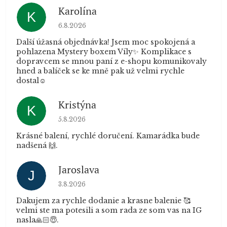
Karolína
K
Hodnocení obchodu je 5 z 5 hvězdiček.
6.8.2026
Další úžasná objednávka! Jsem moc spokojená a
pohlazena Mystery boxem Víly✨ Komplikace s
dopravcem se mnou paní z e-shopu komunikovaly
hned a balíček se ke mně pak už velmi rychle
dostal☺️
Kristýna
K
Hodnocení obchodu je 5 z 5 hvězdiček.
5.8.2026
Krásné balení, rychlé doručení. Kamarádka bude
nadšená 🙌.
Jaroslava
J
Hodnocení obchodu je 5 z 5 hvězdiček.
3.8.2026
Dakujem za rychle dodanie a krasne balenie 🥰
velmi ste ma potesili a som rada ze som vas na IG
nasla🙏🏻😇.