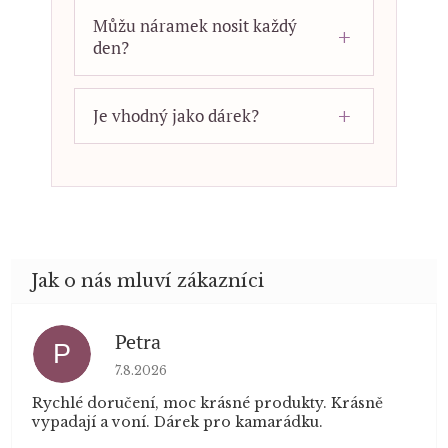
Můžu náramek nosit každý
den?
Je vhodný jako dárek?
Petra
P
Hodnocení obchodu je 5 z 5 hvězdiček.
7.8.2026
Rychlé doručení, moc krásné produkty. Krásně
vypadají a voní. Dárek pro kamarádku.