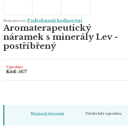
Průměrné
Podrobnosti hodnocení
Neohodnoceno
hodnocení
Aromaterapeutický
produktu
je
náramek s minerály Lev -
0,0
z
5
postříbřený
hvězdiček.
Vyprodáno
Kód:
5877
Položka byla vyprodána…
Možnosti doručení