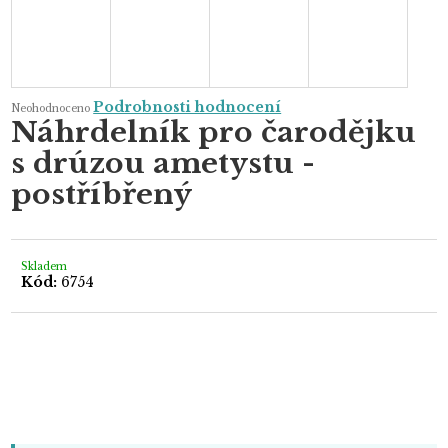
Průměrné
Podrobnosti hodnocení
Neohodnoceno
hodnocení
Náhrdelník pro čarodějku
produktu
je
s drúzou ametystu -
0,0
z
5
postříbřený
hvězdiček.
Skladem
Kód:
6754