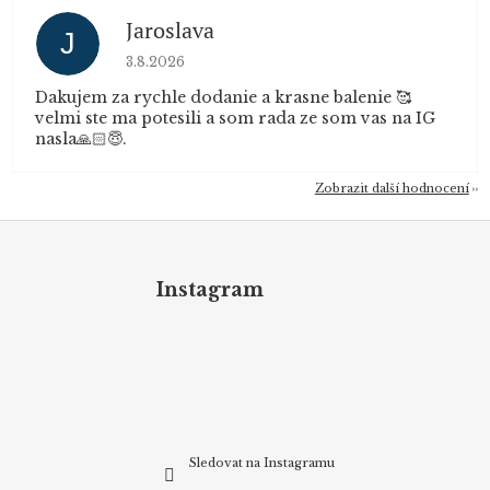
Jaroslava
J
Hodnocení obchodu je 5 z 5 hvězdiček.
3.8.2026
Dakujem za rychle dodanie a krasne balenie 🥰
velmi ste ma potesili a som rada ze som vas na IG
nasla🙏🏻😇.
Zobrazit další hodnocení
Z
á
p
Instagram
a
t
í
Sledovat na Instagramu