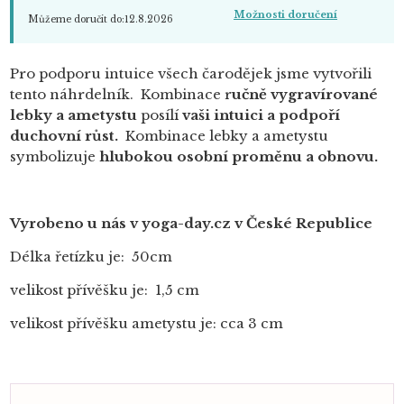
Možnosti doručení
Můžeme doručit do:
12.8.2026
Pro podporu intuice všech čarodějek jsme vytvořili
tento náhrdelník. Kombinace r
učně vygravírované
lebky a ametystu
posílí
vaši intuici a podpoří
duchovní růst.
Kombinace lebky a ametystu
symbolizuje
hlubokou osobní proměnu a obnovu.
Vyrobeno u nás v yoga-day.cz v České Republice
Délka řetízku je: 50cm
velikost přívěšku je: 1,5 cm
velikost přívěšku ametystu je: cca 3 cm