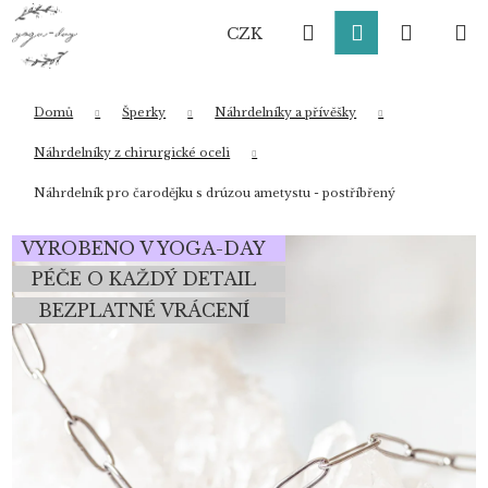
K
Přejít
Hledat
Přihlášení
Nákup
M
na
o
CZK
obsah
Zpět
Zpět
š
í
košík
k
Domů
Šperky
Náhrdelníky a přívěšky
Co potřebujete najít?
Náhrdelníky z chirurgické oceli
Náhrdelník pro čarodějku s drúzou ametystu - postříbřený
HLEDAT
VYROBENO V YOGA-DAY
PÉČE O KAŽDÝ DETAIL
BEZPLATNÉ VRÁCENÍ
Doporučujeme