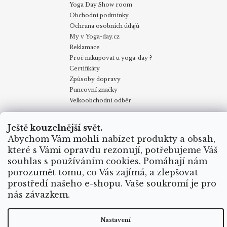
Yoga Day Show room
Obchodní podmínky
Ochrana osobních údajů
My v Yoga-day.cz
Reklamace
Proč nakupovat u yoga-day ?
Certifikáty
Způsoby dopravy
Puncovní značky
Velkoobchodní odběr
Ještě kouzelnější svět.
Obchodní podmínky
Kontakty
My v Yoga Day
Blog
Abychom Vám mohli nabízet produkty a obsah,
Reklamace
Proč nakupovat u yoga-day.cz
Certifikáty
Způsoby dopravy
které s Vámi opravdu rezonují, potřebujeme Váš
souhlas s používáním cookies. Pomáhají nám
porozumět tomu, co Vás zajímá, a zlepšovat
Vytvořil Shoptet
prostředí našeho e-shopu. Vaše soukromí je pro
nás závazkem.
Copyright 2026
Yoga Day
. Všechna práva vyhrazena.
Nastavení