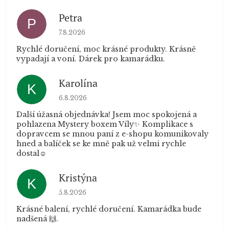
Petra
P
Hodnocení obchodu je 5 z 5 hvězdiček.
7.8.2026
Rychlé doručení, moc krásné produkty. Krásně
vypadají a voní. Dárek pro kamarádku.
Karolína
K
Hodnocení obchodu je 5 z 5 hvězdiček.
6.8.2026
Další úžasná objednávka! Jsem moc spokojená a
pohlazena Mystery boxem Víly✨ Komplikace s
dopravcem se mnou paní z e-shopu komunikovaly
hned a balíček se ke mně pak už velmi rychle
dostal☺️
Kristýna
K
Hodnocení obchodu je 5 z 5 hvězdiček.
5.8.2026
Krásné balení, rychlé doručení. Kamarádka bude
nadšená 🙌.