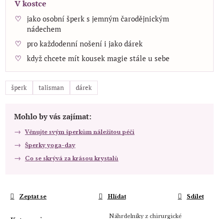
V kostce
jako osobní šperk s jemným čarodějnickým
nádechem
pro každodenní nošení i jako dárek
když chcete mít kousek magie stále u sebe
šperk
talisman
dárek
Mohlo by vás zajímat:
Věnujte svým šperkům náležitou péči
Šperky yoga-day
Co se skrývá za krásou krystalů
Zeptat se
Hlídat
Sdílet
Náhrdelníky z chirurgické