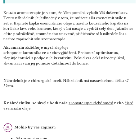
Kouzlo aromaterapie je v tom, že Vám pomáhá vyladit Váš duševní stav.
Tento náhrdelník je jedinečný v tom,
že můžete sílu esencí mít stále u
sebe. Kápnete kapku esenciálního oleje z našeho kouzelného kapátka
na
korálek z lávového kamene, který vůni nasaje a vydrží celý den. Jakmile se
cítíte podrážděně, smutně
nebo unaveně, přičichněte si k náhrdelníku a
nechte zapůsobit sílu aromaterapie.
Akvamarín zklidňuje mysl
, zlepšuje
schopnost
komunikace
a
sebevyjádření
. Probouzí
optimismus
,
zlepšuje
intuici
a podporuje
kreativitu
. Pokud vás čeká náročný úkol,
akvamarín vám jej pomůže
dotáhnout
do konce.
Náhrdelník je z chirurgické oceli. Náhrdelník má nastavitelnou délku 47-
52cm.
K náhrdelníku se skvěle hodí naše
aromaterapeutické směsi
nebo
čisté
esenciální oleje.
Mohlo by vás zajímat:
Síla aromaterapie