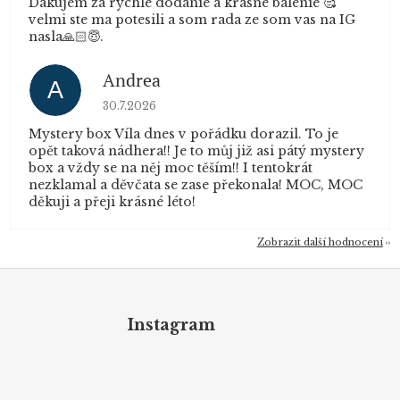
Dakujem za rychle dodanie a krasne balenie 🥰
velmi ste ma potesili a som rada ze som vas na IG
nasla🙏🏻😇.
Andrea
A
Hodnocení obchodu je 5 z 5 hvězdiček.
30.7.2026
Mystery box Víla dnes v pořádku dorazil. To je
opět taková nádhera!! Je to můj již asi pátý mystery
box a vždy se na něj moc těším!! I tentokrát
nezklamal a děvčata se zase překonala! MOC, MOC
děkuji a přeji krásné léto!
Zobrazit další hodnocení
Z
á
p
Instagram
a
t
í