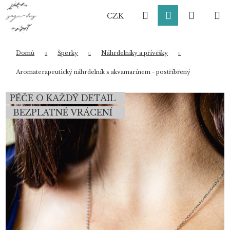
K
Přejít
Hledat
Přihlášení
Nákup
M
na
o
CZK
obsah
Zpět
Zpět
š
í
košík
k
Domů
Šperky
Náhrdelníky a přívěšky
Co potřebujete najít?
Aromaterapeutický náhrdelník s akvamarínem - postříbřený
PÉČE O KAŽDÝ DETAIL
HLEDAT
BEZPLATNÉ VRÁCENÍ
Doporučujeme