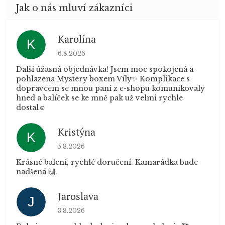
Karolína
K
Hodnocení obchodu je 5 z 5 hvězdiček.
6.8.2026
Další úžasná objednávka! Jsem moc spokojená a
pohlazena Mystery boxem Víly✨ Komplikace s
dopravcem se mnou paní z e-shopu komunikovaly
hned a balíček se ke mně pak už velmi rychle
dostal☺️
Kristýna
K
Hodnocení obchodu je 5 z 5 hvězdiček.
5.8.2026
Krásné balení, rychlé doručení. Kamarádka bude
nadšená 🙌.
Jaroslava
J
Hodnocení obchodu je 5 z 5 hvězdiček.
3.8.2026