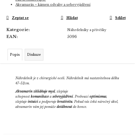
Akvamarín – kámen odvahy a sebevyjádření
Zeptat se
Hlídat
Sdílet
Kategorie
:
Náhrdelníky a přívěšky
EAN
:
5096
Popis
Diskuze
Náhrdelník je z chirurgické oceli. Náhrdelník má nastavitelnou délku
47-52cm.
Akvamarín zklidňuje mysl
, zlepšuje
schopnost
komunikace
a
sebevyjádření
. Probouzí
optimismus
,
zlepšuje
intuici
a podporuje
kreativitu
. Pokud vás čeká náročný úkol,
akvamarín vám jej pomůže
dotáhnout
do konce.