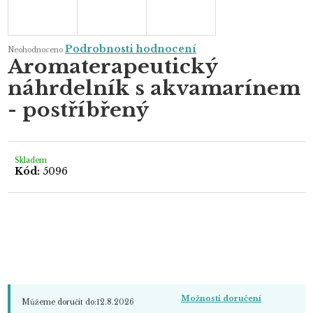
Průměrné
Podrobnosti hodnocení
Neohodnoceno
hodnocení
Aromaterapeutický
produktu
je
náhrdelník s akvamarínem
0,0
z
5
- postříbřený
hvězdiček.
Skladem
Kód:
5096
Možnosti doručení
Můžeme doručit do:
12.8.2026