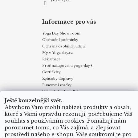
yogaday.cz
Informace pro vás
Yoga Day Show room
Obchodní podmínky
Ochrana osobních údajů
My v Yoga-day.cz
Reklamace
Proč nakupovat u yoga-day ?
Certifikáty
Způsoby dopravy
Puncovní značky
Velkoobchodní odběr
Ještě kouzelnější svět.
Abychom Vám mohli nabízet produkty a obsah,
Obchodní podmínky
Kontakty
My v Yoga Day
Blog
které s Vámi opravdu rezonují, potřebujeme Váš
Reklamace
Proč nakupovat u yoga-day.cz
Certifikáty
souhlas s používáním cookies. Pomáhají nám
Způsoby dopravy
porozumět tomu, co Vás zajímá, a zlepšovat
prostředí našeho e-shopu. Vaše soukromí je pro