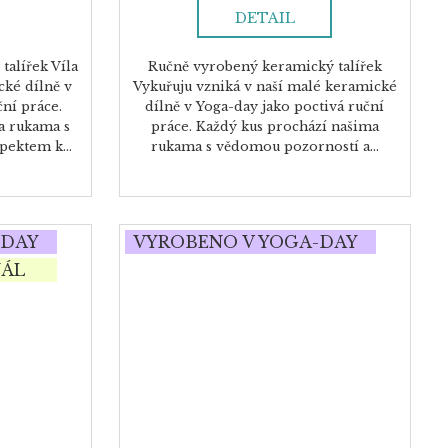
DETAIL
alířek Víla
Ručně vyrobený keramický talířek
cké dílně v
Vykuřuju vzniká v naší malé keramické
ční práce.
dílně v Yoga-day jako poctivá ruční
a rukama s
práce. Každý kus prochází našima
ektem k...
rukama s vědomou pozorností a...
-DAY
VYROBENO V YOGA-DAY
NÁL