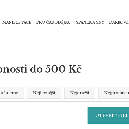
MANIFESTACE
PRO ČARODĚJKU
SPÁNEK A SNY
DÁRKOVÉ
Co potřebujete najít?
HLEDAT
bnosti do 500 Kč
ručujeme
Nejlevnější
Nejdražší
Nejprodávan
Doporučujeme
OTEVŘÍT FILT