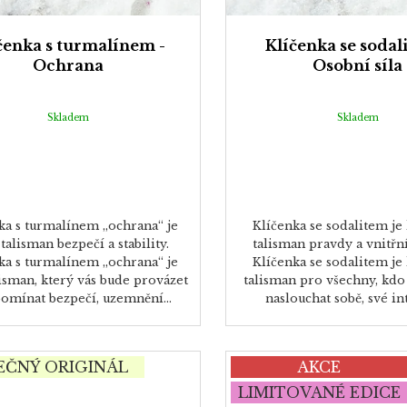
čenka s turmalínem -
Klíčenka se sodal
Ochrana
Osobní síla
Skladem
Skladem
ka s turmalínem „ochrana“ je
Klíčenka se sodalitem je
 talisman bezpečí a stability.
talisman pravdy a vnitřn
ka s turmalínem „ochrana“ je
Klíčenka se sodalitem je
lisman, který vás bude provázet
talisman pro všechny, kdo 
pomínat bezpečí, uzemnění...
naslouchat sobě, své intu
EČNÝ ORIGINÁL
AKCE
LIMITOVANÉ EDICE