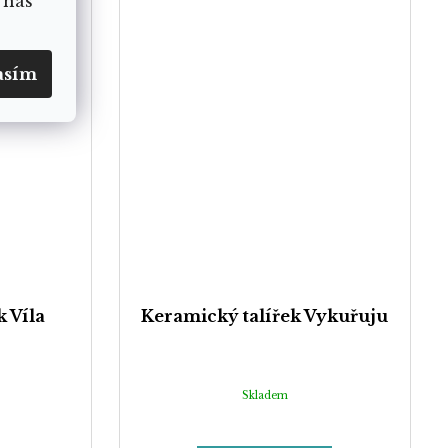
 nás
asím
 Víla
Keramický talířek Vykuřuju
Skladem