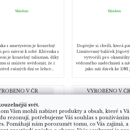
Skladem
Skladem
nka s ametystem je kouzelný
Dopřejte si chvíli, která pa
n pro návrat k sobě. Klíčenka s
Limitovaný balíček Jógový 
em je kouzelný talisman, díky
vytvořili pro okamžiky 
mu si můžete uvědomit, že i
vědomého nadechnutí a náv
třed rušných dní se lehce...
jako náš dárek ke DNI J
YROBENO V ČR
VYROBENO V Č
BENO V YOGA-DAY
VYROBENO V YOGA
kouzelnější svět.
INEČNÝ ORIGINÁL
JEDINEČNÝ ORIGI
om Vám mohli nabízet produkty a obsah, které s V
du rezonují, potřebujeme Váš souhlas s používáním
es. Pomáhají nám porozumět tomu, co Vás zajímá, a