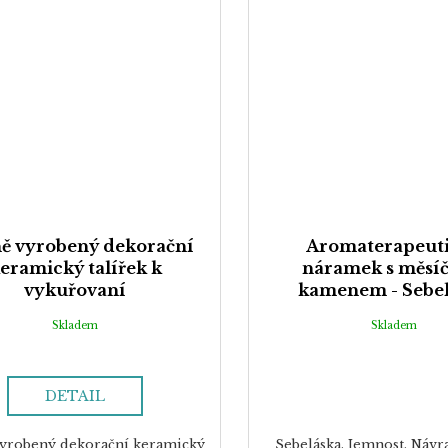
ě vyrobený dekorační
Aromaterapeut
eramický talířek k
náramek s měsí
vykuřovaní
kamenem - Sebe
Skladem
Skladem
DETAIL
yrobený dekorační keramický
Sebeláska. Jemnost. Návr