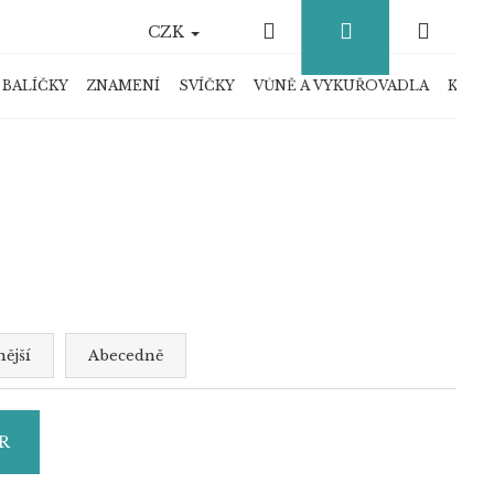
Hledat
Přihlášení
Náku
CZK
košík
 BALÍČKY
ZNAMENÍ
SVÍČKY
VŮNĚ A VYKUŘOVADLA
KRYS
ější
Abecedně
R