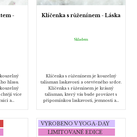
item -
Klíčenka s růženínem - Láska
Skladem
 kouzelný
Klíčenka s růženínem je kouzelný
ího hlasu.
talisman laskavosti a otevřeného srdce.
 kouzelný
Klíčenka s růženínem je krásný
chtějí více
talisman, který vás bude provázet s
ici a...
připomínkou laskavosti, jemnosti a...
VYROBENO V YOGA-DAY
LIMITOVANÉ EDICE