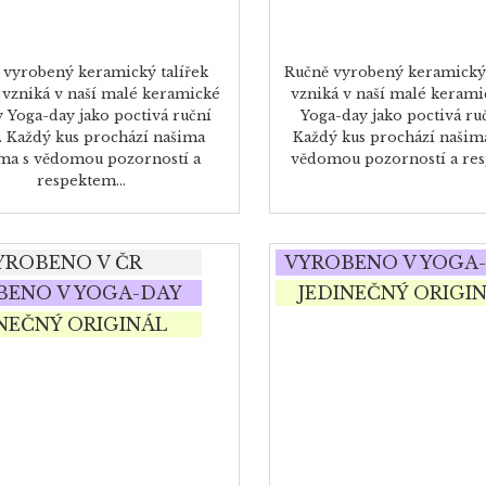
 vyrobený keramický talířek
Ručně vyrobený keramický t
vzniká v naší malé keramické
vzniká v naší malé kerami
v Yoga-day jako poctivá ruční
Yoga-day jako poctivá ru
. Každý kus prochází našima
Každý kus prochází našim
ma s vědomou pozorností a
vědomou pozorností a resp
respektem...
YROBENO V ČR
VYROBENO V YOGA
BENO V YOGA-DAY
JEDINEČNÝ ORIGI
INEČNÝ ORIGINÁL