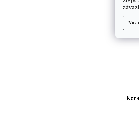
zlepš
závaz
Nast
Kera