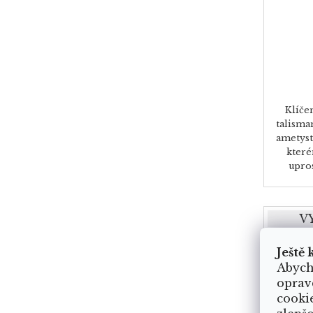
Klíče
talisma
ametyst
které
upros
V
VYRO
Ještě 
JED
Abych
oprav
cooki