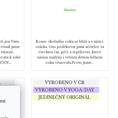
Skladem
tří jen Vám.
Konec školního roku se blíží a s ním i
rituál jsme
otázka, čím poděkovat paní učitelce za
ztišení,
všechen čas, péči a trpělivost, které
ratu k sobě
našim malým i větším dětem během
ÓGY....
roku věnovala.Proto jsme...
R
VYROBENO V ČR
-DAY
VYROBENO V YOGA-DAY
NÁL
JEDINEČNÝ ORIGINÁL
ámi