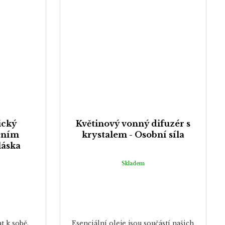
ický
Květinový vonný difuzér s
čním
krystalem - Osobní síla
láska
Skladem
at k sobě.
Esenciální oleje jsou součástí našich