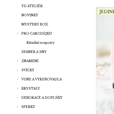
a
p
V
n
YD ATELIÉR
JEDIN
r
ý
e
NOVINKY
o
p
l
MYSTERY BOX
d
i
u
PRO ČARODĚJKU
s
k
p
Rituální soupravy
t
r
SPÁNEK A SNY
ů
o
ZNAMENÍ
d
u
SVÍČKY
k
VŮNĚ A VYKUŘOVADLA
t
KRYSTALY
ů
DEKORACE A DOPLŇKY
ŠPERKY