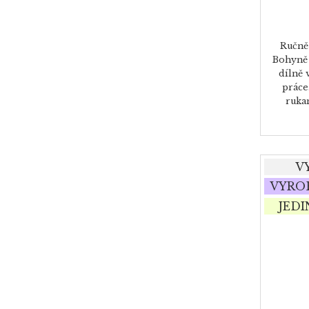
Ručně
Bohyně 
dílně 
práce
ruka
V
VYRO
JED