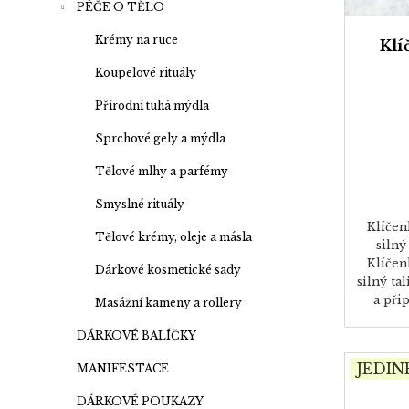
PÉČE O TĚLO
Krémy na ruce
Klí
Koupelové rituály
Přírodní tuhá mýdla
Sprchové gely a mýdla
Tělové mlhy a parfémy
Smyslné rituály
Klíčen
Tělové krémy, oleje a másla
silný
Klíčen
Dárkové kosmetické sady
silný ta
a při
Masážní kameny a rollery
DÁRKOVÉ BALÍČKY
JEDIN
MANIFESTACE
DÁRKOVÉ POUKAZY