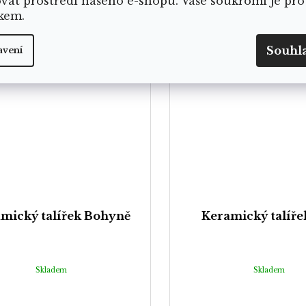
ovat prostředí našeho e-shopu. Vaše soukromí je pro
kem.
Souhl
avení
mický talířek Bohyně
Keramický talířek
Skladem
Skladem