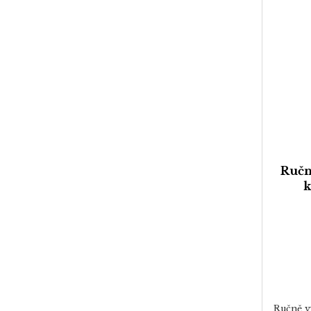
Ručn
k
Ručně v