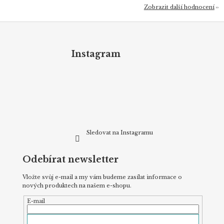
Zobrazit další hodnocení
Z
á
p
Instagram
a
t
í
Sledovat na Instagramu
Odebírat newsletter
Vložte svůj e-mail a my vám budeme zasílat informace o
nových produktech na našem e-shopu.
E-mail