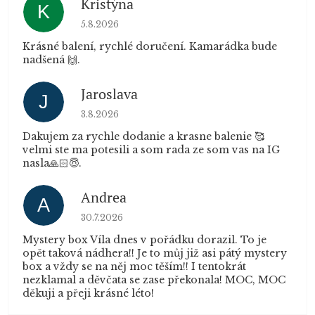
Kristýna
K
Hodnocení obchodu je 5 z 5 hvězdiček.
5.8.2026
Krásné balení, rychlé doručení. Kamarádka bude
nadšená 🙌.
Jaroslava
J
Hodnocení obchodu je 5 z 5 hvězdiček.
3.8.2026
Dakujem za rychle dodanie a krasne balenie 🥰
velmi ste ma potesili a som rada ze som vas na IG
nasla🙏🏻😇.
Andrea
A
Hodnocení obchodu je 5 z 5 hvězdiček.
30.7.2026
Mystery box Víla dnes v pořádku dorazil. To je
opět taková nádhera!! Je to můj již asi pátý mystery
box a vždy se na něj moc těším!! I tentokrát
nezklamal a děvčata se zase překonala! MOC, MOC
děkuji a přeji krásné léto!