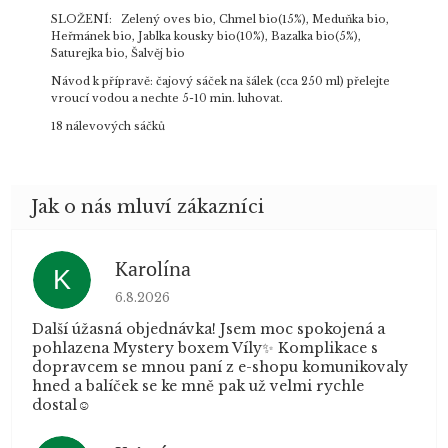
SLOŽENÍ: Zelený oves bio, Chmel bio(15%), Meduňka bio,
Heřmánek bio, Jablka kousky bio(10%), Bazalka bio(5%),
Saturejka bio, Šalvěj bio
Návod k přípravě: čajový sáček na šálek (cca 250 ml) přelejte
vroucí vodou a nechte 5-10 min. luhovat.
18 nálevových sáčků
Karolína
K
Hodnocení obchodu je 5 z 5 hvězdiček.
6.8.2026
Další úžasná objednávka! Jsem moc spokojená a
pohlazena Mystery boxem Víly✨ Komplikace s
dopravcem se mnou paní z e-shopu komunikovaly
hned a balíček se ke mně pak už velmi rychle
dostal☺️