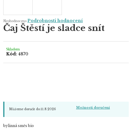
Průměrné
Podrobnosti hodnocení
Neohodnoceno
hodnocení
Čaj Štěstí je sladce snít
produktu
je
0,0
z
5
hvězdiček.
Skladem
Kód:
4870
Možnosti doručení
Můžeme doručit do:
11.8.2026
bylinná směs bio