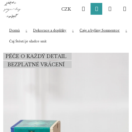
K
Přejít
Hledat
Přihlášení
Nákup
M
na
o
CZK
obsah
Zpět
Zpět
š
í
košík
k
Domů
Dekorace a doplňky
Čaje a byliny Sonnentor
Co potřebujete najít?
Čaj Štěstí je sladce snít
PÉČE O KAŽDÝ DETAIL
HLEDAT
BEZPLATNÉ VRÁCENÍ
Doporučujeme