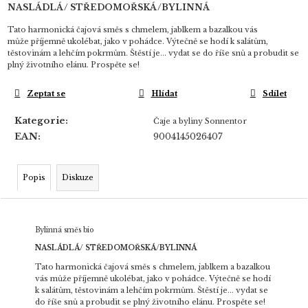
NASLÁDLÁ/
STŘEDOMOŘSKÁ/BYLINNÁ
Tato harmonická čajová směs s chmelem, jablkem a bazalkou vás
může příjemně ukolébat, jako v pohádce. Výtečně se hodí k salátům,
těstovinám a lehčím pokrmům. Štěstí je... vydat se do říše snů a probudit se
plný životního elánu. Prospěte se!
Zeptat se
Hlídat
Sdílet
Kategorie
:
Čaje a byliny Sonnentor
EAN
:
9004145026407
Popis
Diskuze
Bylinná směs bio
NASLÁDLÁ/
STŘEDOMOŘSKÁ/BYLINNÁ
Tato harmonická čajová směs s chmelem, jablkem a bazalkou
vás může příjemně ukolébat, jako v pohádce. Výtečně se hodí
k salátům, těstovinám a lehčím pokrmům. Štěstí je... vydat se
do říše snů a probudit se plný životního elánu. Prospěte se!